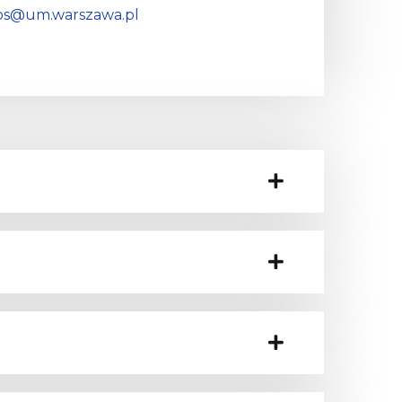
fos@um.warszawa.pl