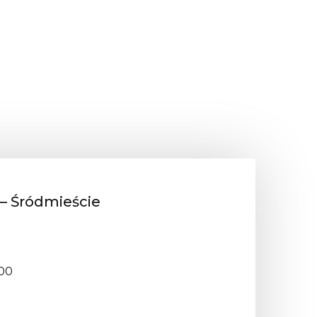
– Śródmieście
:00