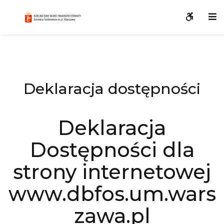
WCAG
O
button
S
–
Deklaracja
dostępności
Deklaracja dostępności
Deklaracja
Dostępności dla
strony internetowej
www.dbfos.um.wars
zawa.pl